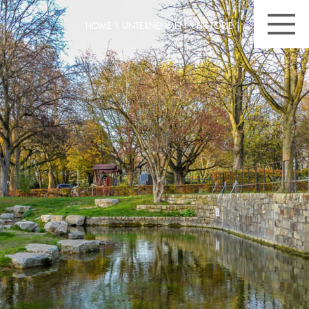
HOME
\
UNTERNEHMEN
\
HISTORIE