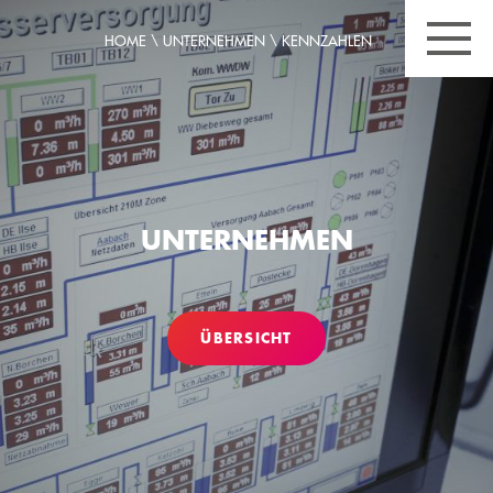
HOME
\
UNTERNEHMEN
\
KENNZAHLEN
UNTERNEHMEN
ÜBERSICHT